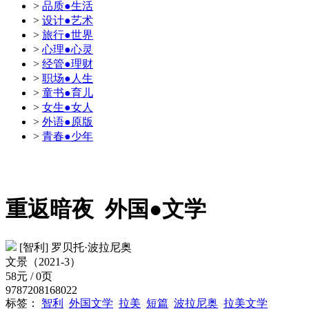
>
品质●生活
>
设计●艺术
>
旅行●世界
>
心理●心灵
>
经管●理财
>
职场●人生
>
童书●育儿
>
女生●女人
>
外语●原版
>
青春●少年
重返暗夜
外国●文学
[智利] 罗贝托·波拉尼奥
文景（2021-3）
58元 / 0页
9787208168022
标签：
智利
外国文学
拉美
短篇
波拉尼奥
拉美文学