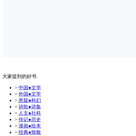
大家提到的好书
>
中国●文学
>
外国●文学
>
悬疑●科幻
>
诗歌●诗集
>
人文●社科
>
传记●历史
>
漫画●绘本
>
经典●致敬