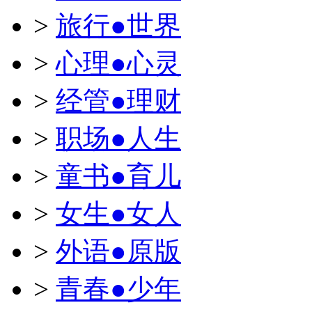
>
旅行●世界
>
心理●心灵
>
经管●理财
>
职场●人生
>
童书●育儿
>
女生●女人
>
外语●原版
>
青春●少年