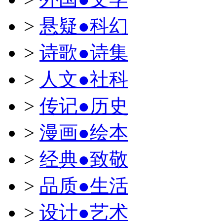
>
悬疑●科幻
>
诗歌●诗集
>
人文●社科
>
传记●历史
>
漫画●绘本
>
经典●致敬
>
品质●生活
>
设计●艺术