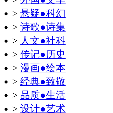
>
悬疑●科幻
>
诗歌●诗集
>
人文●社科
>
传记●历史
>
漫画●绘本
>
经典●致敬
>
品质●生活
>
设计●艺术