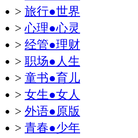
>
旅行●世界
>
心理●心灵
>
经管●理财
>
职场●人生
>
童书●育儿
>
女生●女人
>
外语●原版
>
青春●少年