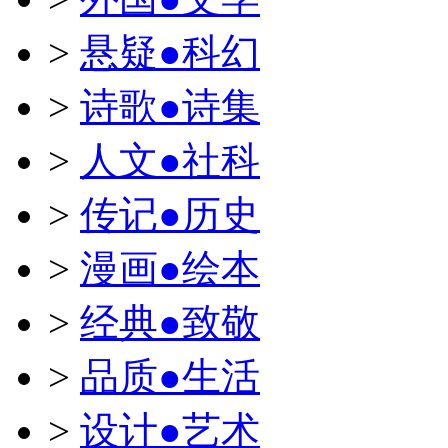
>
悬疑●科幻
>
诗歌●诗集
>
人文●社科
>
传记●历史
>
漫画●绘本
>
经典●致敬
>
品质●生活
>
设计●艺术