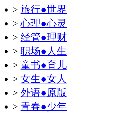
>
旅行●世界
>
心理●心灵
>
经管●理财
>
职场●人生
>
童书●育儿
>
女生●女人
>
外语●原版
>
青春●少年