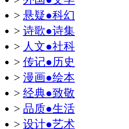
>
悬疑●科幻
>
诗歌●诗集
>
人文●社科
>
传记●历史
>
漫画●绘本
>
经典●致敬
>
品质●生活
>
设计●艺术