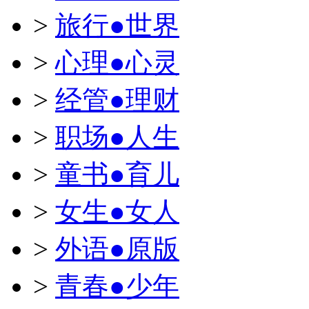
>
旅行●世界
>
心理●心灵
>
经管●理财
>
职场●人生
>
童书●育儿
>
女生●女人
>
外语●原版
>
青春●少年