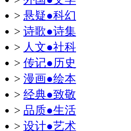
>
悬疑●科幻
>
诗歌●诗集
>
人文●社科
>
传记●历史
>
漫画●绘本
>
经典●致敬
>
品质●生活
>
设计●艺术