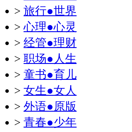
>
旅行●世界
>
心理●心灵
>
经管●理财
>
职场●人生
>
童书●育儿
>
女生●女人
>
外语●原版
>
青春●少年