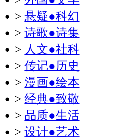
>
悬疑●科幻
>
诗歌●诗集
>
人文●社科
>
传记●历史
>
漫画●绘本
>
经典●致敬
>
品质●生活
>
设计●艺术