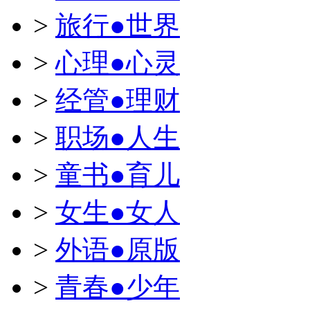
>
旅行●世界
>
心理●心灵
>
经管●理财
>
职场●人生
>
童书●育儿
>
女生●女人
>
外语●原版
>
青春●少年