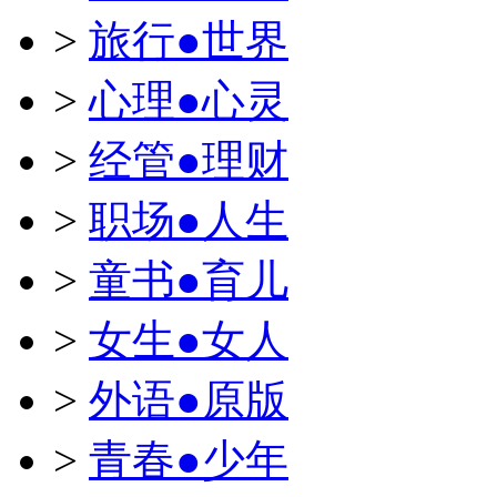
>
旅行●世界
>
心理●心灵
>
经管●理财
>
职场●人生
>
童书●育儿
>
女生●女人
>
外语●原版
>
青春●少年