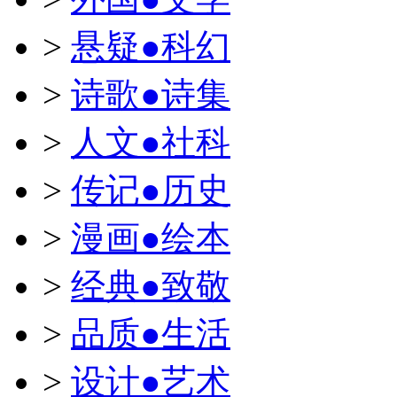
>
悬疑●科幻
>
诗歌●诗集
>
人文●社科
>
传记●历史
>
漫画●绘本
>
经典●致敬
>
品质●生活
>
设计●艺术