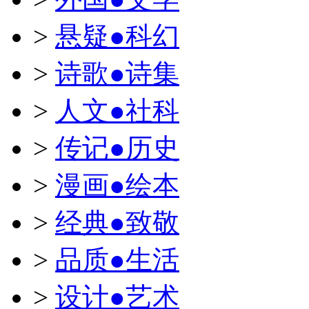
>
悬疑●科幻
>
诗歌●诗集
>
人文●社科
>
传记●历史
>
漫画●绘本
>
经典●致敬
>
品质●生活
>
设计●艺术