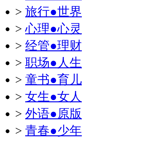
>
旅行●世界
>
心理●心灵
>
经管●理财
>
职场●人生
>
童书●育儿
>
女生●女人
>
外语●原版
>
青春●少年