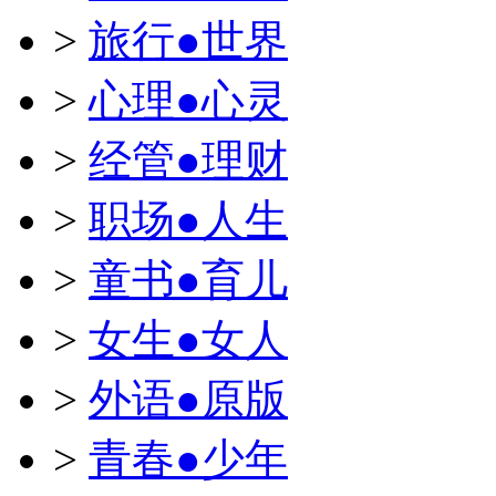
>
旅行●世界
>
心理●心灵
>
经管●理财
>
职场●人生
>
童书●育儿
>
女生●女人
>
外语●原版
>
青春●少年