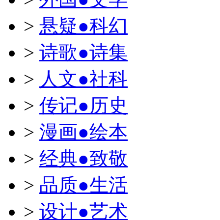
>
悬疑●科幻
>
诗歌●诗集
>
人文●社科
>
传记●历史
>
漫画●绘本
>
经典●致敬
>
品质●生活
>
设计●艺术