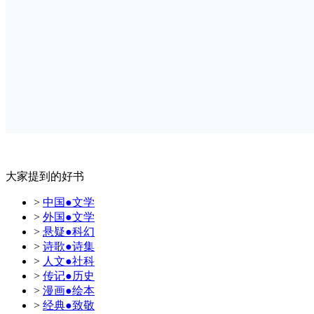
大家提到的好书
>
中国●文学
>
外国●文学
>
悬疑●科幻
>
诗歌●诗集
>
人文●社科
>
传记●历史
>
漫画●绘本
>
经典●致敬