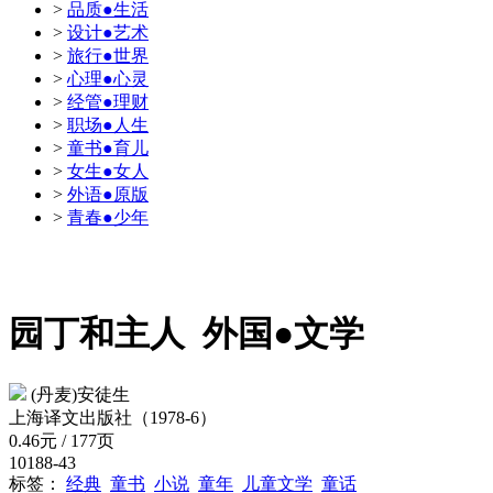
>
品质●生活
>
设计●艺术
>
旅行●世界
>
心理●心灵
>
经管●理财
>
职场●人生
>
童书●育儿
>
女生●女人
>
外语●原版
>
青春●少年
园丁和主人
外国●文学
(丹麦)安徒生
上海译文出版社（1978-6）
0.46元 / 177页
10188-43
标签：
经典
童书
小说
童年
儿童文学
童话