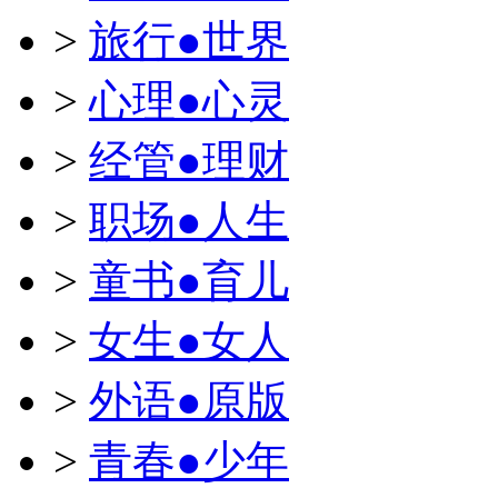
>
旅行●世界
>
心理●心灵
>
经管●理财
>
职场●人生
>
童书●育儿
>
女生●女人
>
外语●原版
>
青春●少年