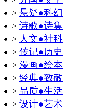
>
悬疑●科幻
>
诗歌●诗集
>
人文●社科
>
传记●历史
>
漫画●绘本
>
经典●致敬
>
品质●生活
>
设计●艺术