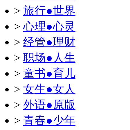
>
旅行●世界
>
心理●心灵
>
经管●理财
>
职场●人生
>
童书●育儿
>
女生●女人
>
外语●原版
>
青春●少年