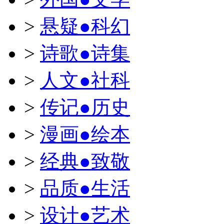
>
悬疑●科幻
>
诗歌●诗集
>
人文●社科
>
传记●历史
>
漫画●绘本
>
经典●致敬
>
品质●生活
>
设计●艺术