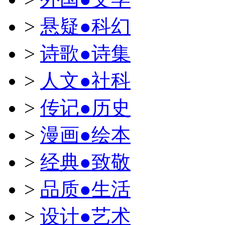
>
悬疑●科幻
>
诗歌●诗集
>
人文●社科
>
传记●历史
>
漫画●绘本
>
经典●致敬
>
品质●生活
>
设计●艺术