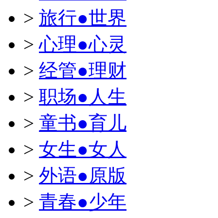
>
旅行●世界
>
心理●心灵
>
经管●理财
>
职场●人生
>
童书●育儿
>
女生●女人
>
外语●原版
>
青春●少年