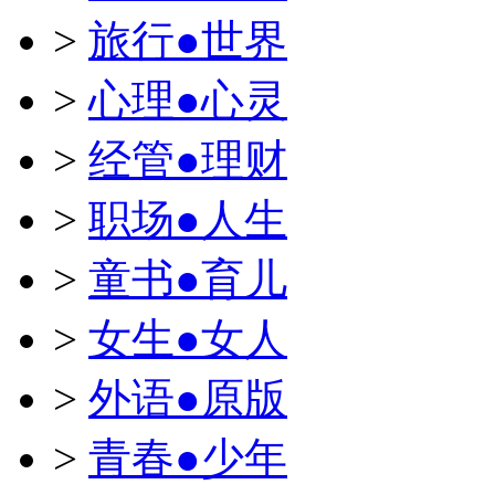
>
旅行●世界
>
心理●心灵
>
经管●理财
>
职场●人生
>
童书●育儿
>
女生●女人
>
外语●原版
>
青春●少年