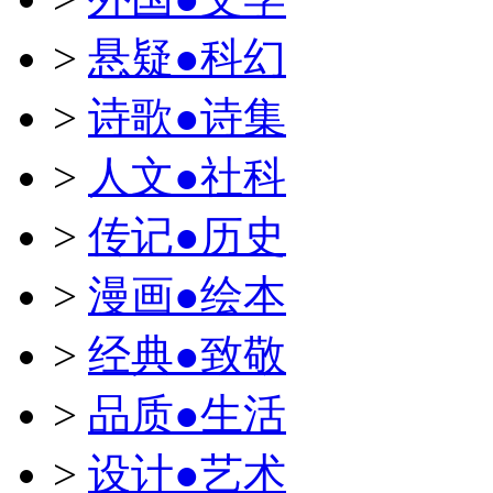
>
悬疑●科幻
>
诗歌●诗集
>
人文●社科
>
传记●历史
>
漫画●绘本
>
经典●致敬
>
品质●生活
>
设计●艺术