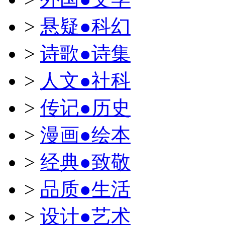
>
悬疑●科幻
>
诗歌●诗集
>
人文●社科
>
传记●历史
>
漫画●绘本
>
经典●致敬
>
品质●生活
>
设计●艺术