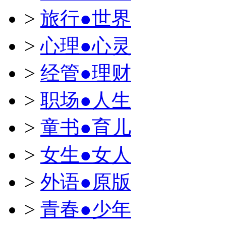
>
旅行●世界
>
心理●心灵
>
经管●理财
>
职场●人生
>
童书●育儿
>
女生●女人
>
外语●原版
>
青春●少年