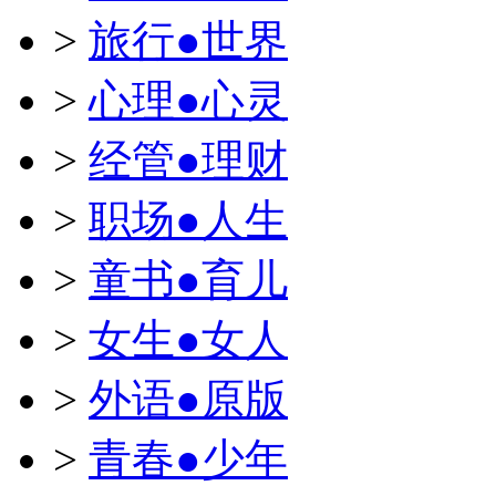
>
旅行●世界
>
心理●心灵
>
经管●理财
>
职场●人生
>
童书●育儿
>
女生●女人
>
外语●原版
>
青春●少年