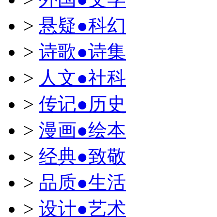
>
悬疑●科幻
>
诗歌●诗集
>
人文●社科
>
传记●历史
>
漫画●绘本
>
经典●致敬
>
品质●生活
>
设计●艺术