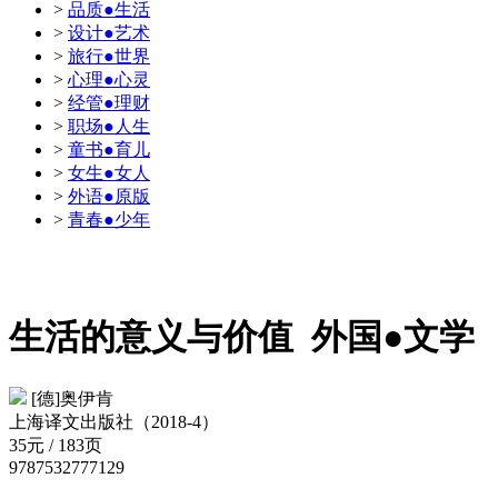
>
品质●生活
>
设计●艺术
>
旅行●世界
>
心理●心灵
>
经管●理财
>
职场●人生
>
童书●育儿
>
女生●女人
>
外语●原版
>
青春●少年
生活的意义与价值
外国●文学
[德]奥伊肯
上海译文出版社（2018-4）
35元 / 183页
9787532777129