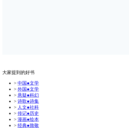
大家提到的好书
>
中国●文学
>
外国●文学
>
悬疑●科幻
>
诗歌●诗集
>
人文●社科
>
传记●历史
>
漫画●绘本
>
经典●致敬