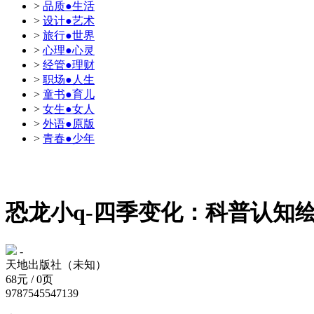
>
品质●生活
>
设计●艺术
>
旅行●世界
>
心理●心灵
>
经管●理财
>
职场●人生
>
童书●育儿
>
女生●女人
>
外语●原版
>
青春●少年
恐龙小q-四季变化：科普认知
-
天地出版社（未知）
68元 / 0页
9787545547139