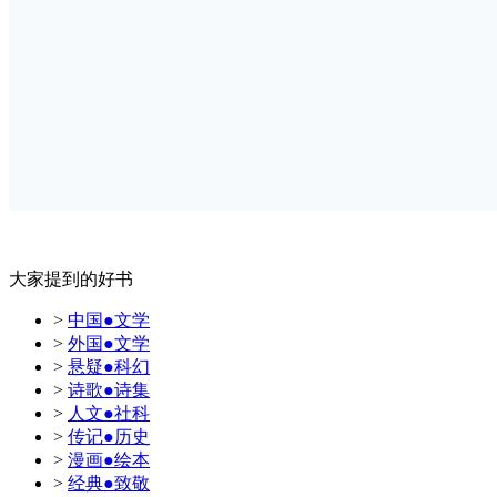
大家提到的好书
>
中国●文学
>
外国●文学
>
悬疑●科幻
>
诗歌●诗集
>
人文●社科
>
传记●历史
>
漫画●绘本
>
经典●致敬