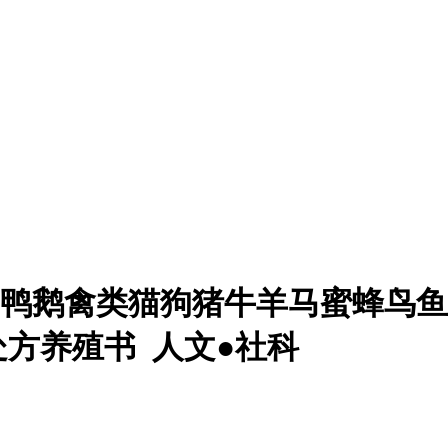
鸡鸭鹅禽类猫狗猪牛羊马蜜蜂鸟
处方养殖书
人文●社科