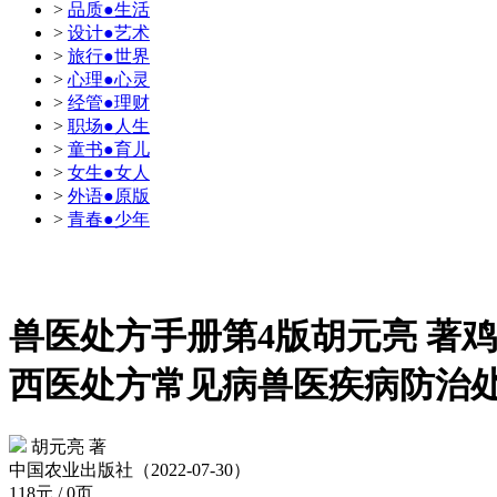
>
品质●生活
>
设计●艺术
>
旅行●世界
>
心理●心灵
>
经管●理财
>
职场●人生
>
童书●育儿
>
女生●女人
>
外语●原版
>
青春●少年
兽医处方手册第4版胡元亮 著
西医处方常见病兽医疾病防治
胡元亮 著
中国农业出版社（2022-07-30）
118元 / 0页