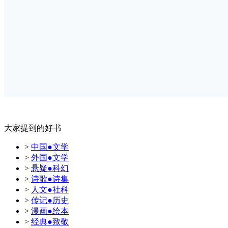
大家提到的好书
>
中国●文学
>
外国●文学
>
悬疑●科幻
>
诗歌●诗集
>
人文●社科
>
传记●历史
>
漫画●绘本
>
经典●致敬