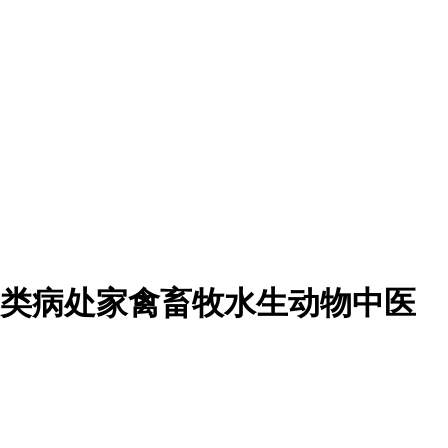
鱼类病处家禽畜牧水生动物中医