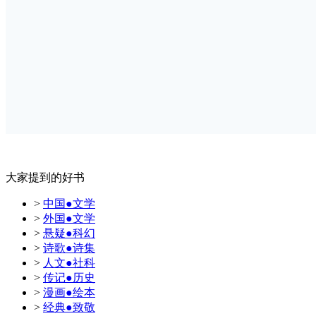
大家提到的好书
>
中国●文学
>
外国●文学
>
悬疑●科幻
>
诗歌●诗集
>
人文●社科
>
传记●历史
>
漫画●绘本
>
经典●致敬