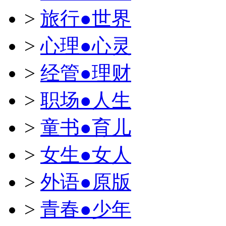
>
旅行●世界
>
心理●心灵
>
经管●理财
>
职场●人生
>
童书●育儿
>
女生●女人
>
外语●原版
>
青春●少年