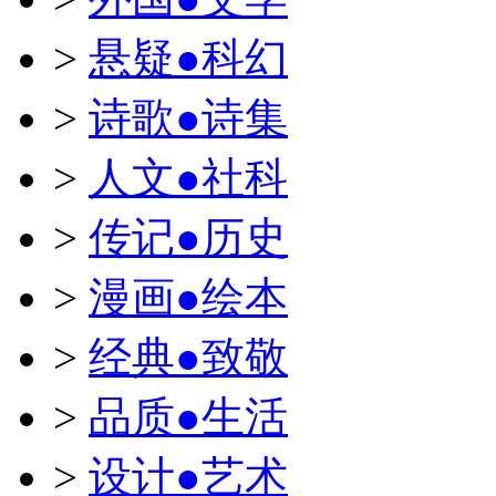
>
悬疑●科幻
>
诗歌●诗集
>
人文●社科
>
传记●历史
>
漫画●绘本
>
经典●致敬
>
品质●生活
>
设计●艺术