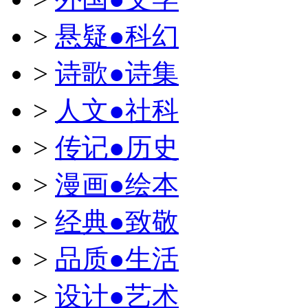
>
悬疑●科幻
>
诗歌●诗集
>
人文●社科
>
传记●历史
>
漫画●绘本
>
经典●致敬
>
品质●生活
>
设计●艺术