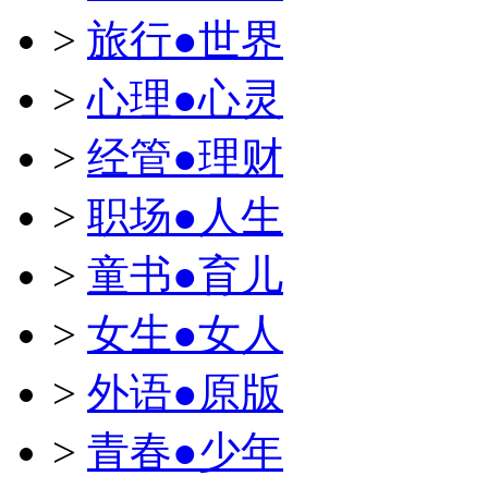
>
旅行●世界
>
心理●心灵
>
经管●理财
>
职场●人生
>
童书●育儿
>
女生●女人
>
外语●原版
>
青春●少年