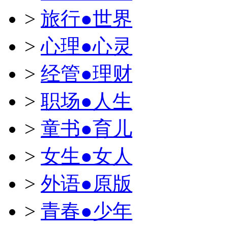
>
旅行●世界
>
心理●心灵
>
经管●理财
>
职场●人生
>
童书●育儿
>
女生●女人
>
外语●原版
>
青春●少年