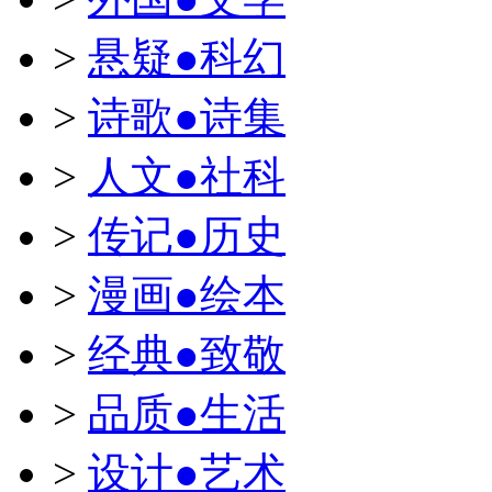
>
悬疑●科幻
>
诗歌●诗集
>
人文●社科
>
传记●历史
>
漫画●绘本
>
经典●致敬
>
品质●生活
>
设计●艺术