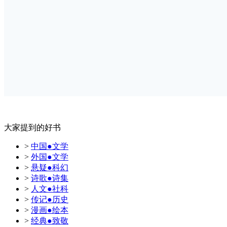
大家提到的好书
>
中国●文学
>
外国●文学
>
悬疑●科幻
>
诗歌●诗集
>
人文●社科
>
传记●历史
>
漫画●绘本
>
经典●致敬