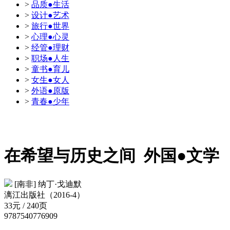
>
品质●生活
>
设计●艺术
>
旅行●世界
>
心理●心灵
>
经管●理财
>
职场●人生
>
童书●育儿
>
女生●女人
>
外语●原版
>
青春●少年
在希望与历史之间
外国●文学
[南非] 纳丁·戈迪默
漓江出版社（2016-4）
33元 / 240页
9787540776909