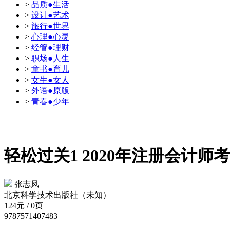
>
品质●生活
>
设计●艺术
>
旅行●世界
>
心理●心灵
>
经管●理财
>
职场●人生
>
童书●育儿
>
女生●女人
>
外语●原版
>
青春●少年
轻松过关1 2020年注册会计
张志凤
北京科学技术出版社（未知）
124元 / 0页
9787571407483