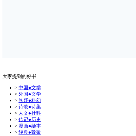
大家提到的好书
>
中国●文学
>
外国●文学
>
悬疑●科幻
>
诗歌●诗集
>
人文●社科
>
传记●历史
>
漫画●绘本
>
经典●致敬