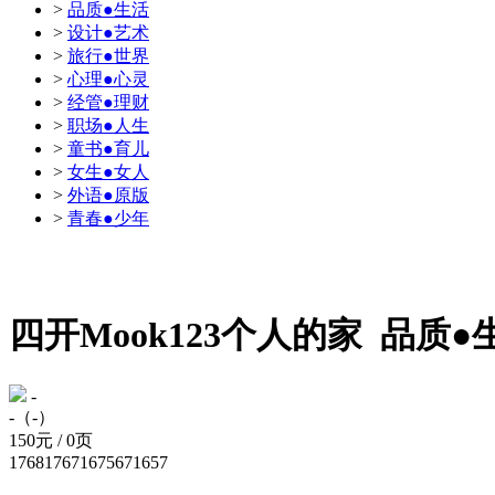
>
品质●生活
>
设计●艺术
>
旅行●世界
>
心理●心灵
>
经管●理财
>
职场●人生
>
童书●育儿
>
女生●女人
>
外语●原版
>
青春●少年
四开Mook123个人的家
品质●
-
-（-）
150元 / 0页
176817671675671657