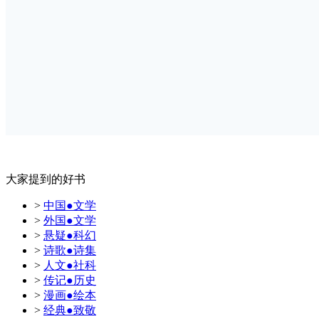
大家提到的好书
>
中国●文学
>
外国●文学
>
悬疑●科幻
>
诗歌●诗集
>
人文●社科
>
传记●历史
>
漫画●绘本
>
经典●致敬