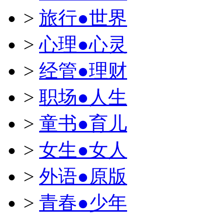
>
旅行●世界
>
心理●心灵
>
经管●理财
>
职场●人生
>
童书●育儿
>
女生●女人
>
外语●原版
>
青春●少年