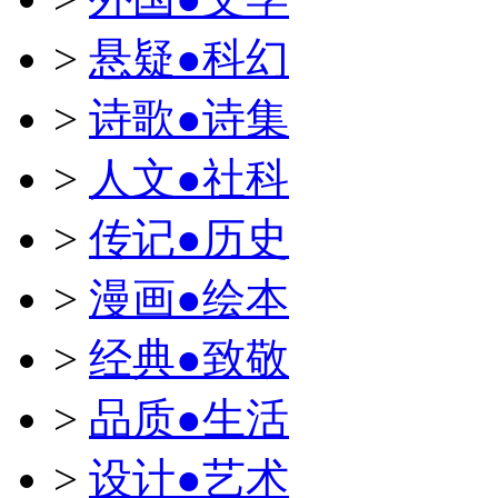
>
悬疑●科幻
>
诗歌●诗集
>
人文●社科
>
传记●历史
>
漫画●绘本
>
经典●致敬
>
品质●生活
>
设计●艺术