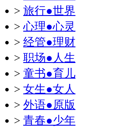
>
旅行●世界
>
心理●心灵
>
经管●理财
>
职场●人生
>
童书●育儿
>
女生●女人
>
外语●原版
>
青春●少年