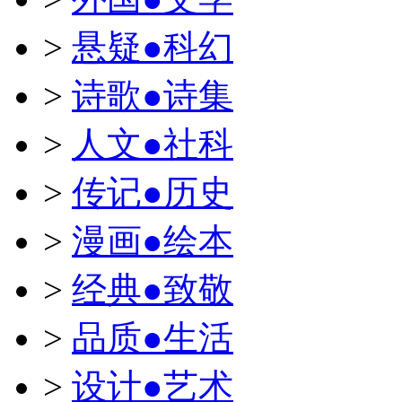
>
悬疑●科幻
>
诗歌●诗集
>
人文●社科
>
传记●历史
>
漫画●绘本
>
经典●致敬
>
品质●生活
>
设计●艺术