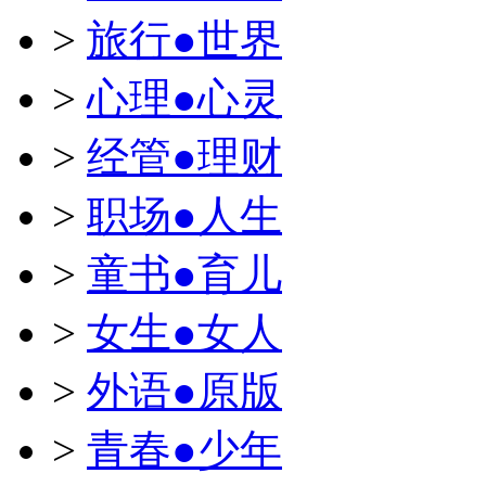
>
旅行●世界
>
心理●心灵
>
经管●理财
>
职场●人生
>
童书●育儿
>
女生●女人
>
外语●原版
>
青春●少年