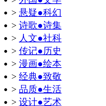
>
悬疑●科幻
>
诗歌●诗集
>
人文●社科
>
传记●历史
>
漫画●绘本
>
经典●致敬
>
品质●生活
>
设计●艺术