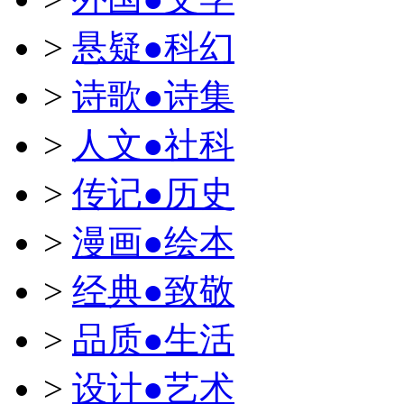
>
悬疑●科幻
>
诗歌●诗集
>
人文●社科
>
传记●历史
>
漫画●绘本
>
经典●致敬
>
品质●生活
>
设计●艺术