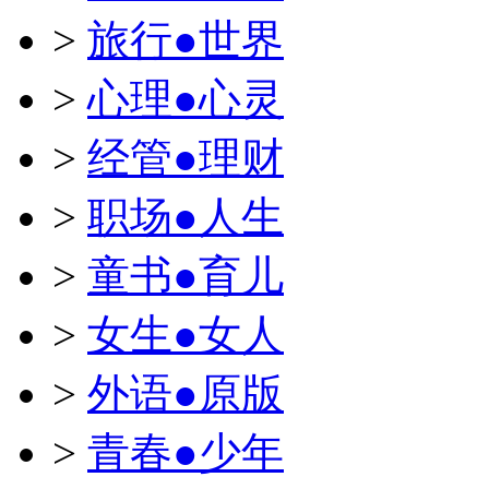
>
旅行●世界
>
心理●心灵
>
经管●理财
>
职场●人生
>
童书●育儿
>
女生●女人
>
外语●原版
>
青春●少年