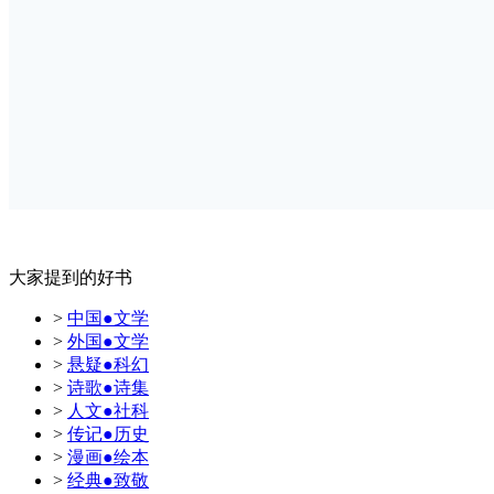
大家提到的好书
>
中国●文学
>
外国●文学
>
悬疑●科幻
>
诗歌●诗集
>
人文●社科
>
传记●历史
>
漫画●绘本
>
经典●致敬