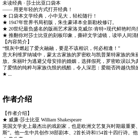
未读经典 · 莎士比亚口袋本
—— 用更年轻的方式打开经典！
★ 口袋本文学经典，小中见大，轻松随行！
★ 1947年世界书局初版，朱生豪译本全新勘校修订。
★ 20世纪最负盛名的版画艺术家洛克威尔·肯特×现代鲜艳时
★ 推翻你对莎士比亚的刻板印象，撕碎文学滤镜，读毕人间清
【内容简介】
“恨灰中燃起了爱火融融，要是不该相识，何必相逢！”
意大利维罗纳城中，蒙太古家族的罗密欧与凯普莱特家族的朱
放。朱丽叶为逃避父母安排的婚姻，选择假死，罗密欧误以为
了爱情的纯粹与家族仇恨的残酷，令人深思：爱能否跨越仇恨
★ ...
作者介绍
【作者介绍】
★ 威廉·莎士比亚 William Shakespeare
英国文学史上最杰出的戏剧家，也是欧洲文艺复兴时期最重要
斯”。他一生中共创作38部剧本、2首长诗和154首十四行诗