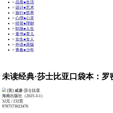
>
品质●生活
>
设计●艺术
>
旅行●世界
>
心理●心灵
>
经管●理财
>
职场●人生
>
童书●育儿
>
女生●女人
>
外语●原版
>
青春●少年
未读经典·莎士比亚口袋本：
[英] 威廉·莎士比亚
海南出版社（2025-3-1）
32元 / 232页
9787573023476