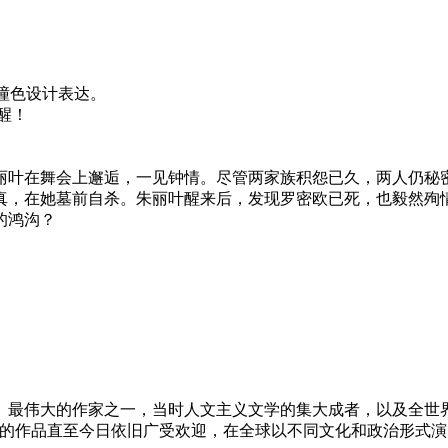
尚撞色设计表达。
醒！
丽叶在舞会上邂逅，一见钟情。尽管两家族积怨已久，两人仍秘
真，在她墓前自杀。朱丽叶醒来后，发现罗密欧已死，也毅然殉
的鸿沟？
、最伟大的作家之一，当时人文主义文学的集大成者，以及全世
。他的作品直至今日依旧广受欢迎，在全球以不同文化和政治形式