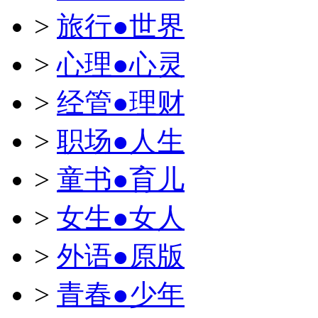
>
旅行●世界
>
心理●心灵
>
经管●理财
>
职场●人生
>
童书●育儿
>
女生●女人
>
外语●原版
>
青春●少年