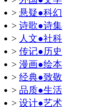
>
悬疑●科幻
>
诗歌●诗集
>
人文●社科
>
传记●历史
>
漫画●绘本
>
经典●致敬
>
品质●生活
>
设计●艺术