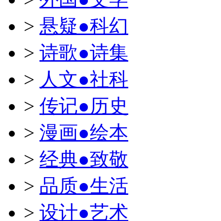
>
悬疑●科幻
>
诗歌●诗集
>
人文●社科
>
传记●历史
>
漫画●绘本
>
经典●致敬
>
品质●生活
>
设计●艺术