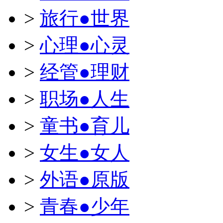
>
旅行●世界
>
心理●心灵
>
经管●理财
>
职场●人生
>
童书●育儿
>
女生●女人
>
外语●原版
>
青春●少年