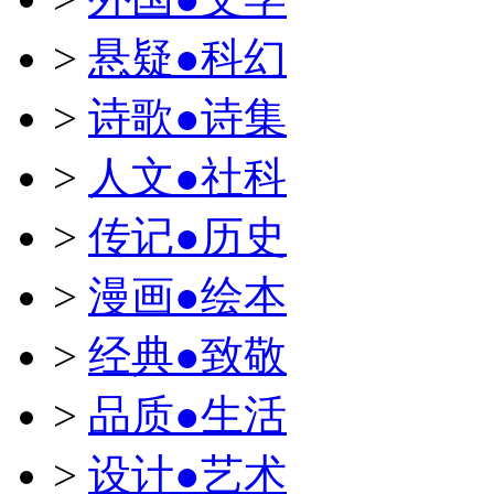
>
悬疑●科幻
>
诗歌●诗集
>
人文●社科
>
传记●历史
>
漫画●绘本
>
经典●致敬
>
品质●生活
>
设计●艺术