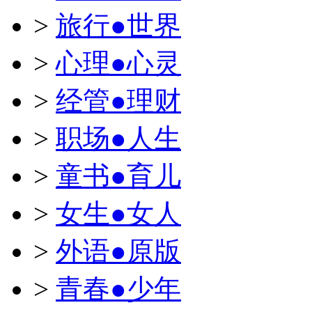
>
旅行●世界
>
心理●心灵
>
经管●理财
>
职场●人生
>
童书●育儿
>
女生●女人
>
外语●原版
>
青春●少年