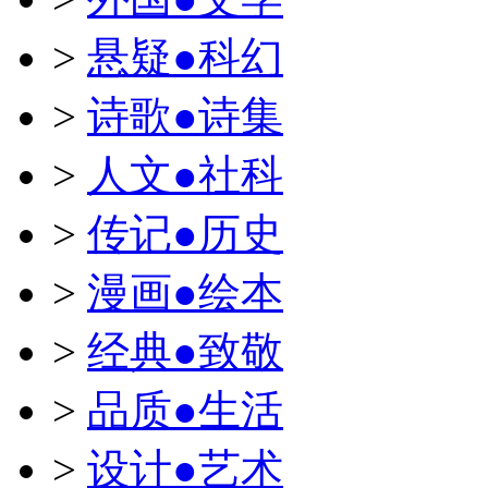
>
悬疑●科幻
>
诗歌●诗集
>
人文●社科
>
传记●历史
>
漫画●绘本
>
经典●致敬
>
品质●生活
>
设计●艺术