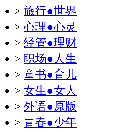
>
旅行●世界
>
心理●心灵
>
经管●理财
>
职场●人生
>
童书●育儿
>
女生●女人
>
外语●原版
>
青春●少年