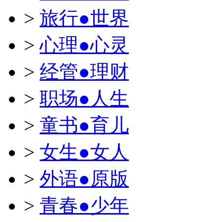
>
旅行●世界
>
心理●心灵
>
经管●理财
>
职场●人生
>
童书●育儿
>
女生●女人
>
外语●原版
>
青春●少年