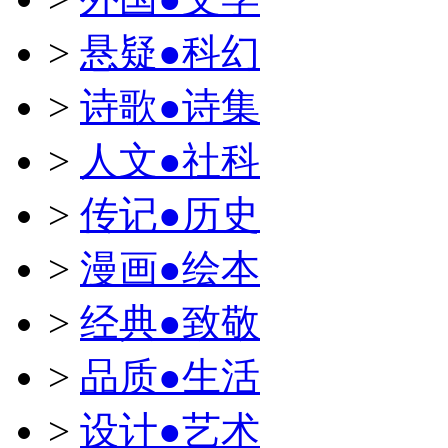
>
悬疑●科幻
>
诗歌●诗集
>
人文●社科
>
传记●历史
>
漫画●绘本
>
经典●致敬
>
品质●生活
>
设计●艺术