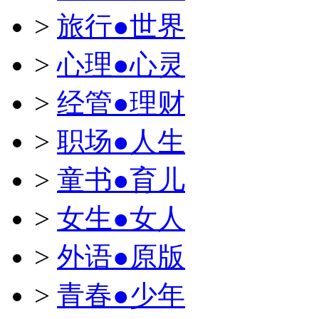
>
旅行●世界
>
心理●心灵
>
经管●理财
>
职场●人生
>
童书●育儿
>
女生●女人
>
外语●原版
>
青春●少年