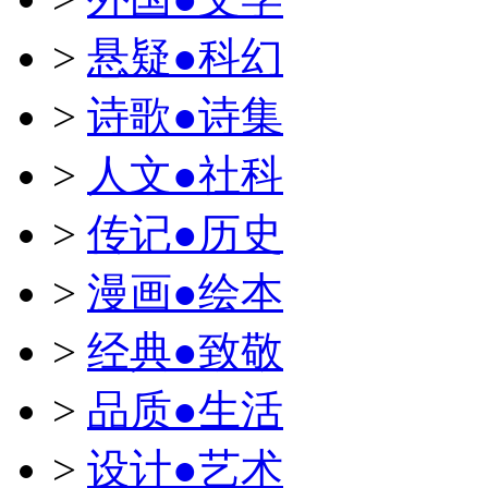
>
悬疑●科幻
>
诗歌●诗集
>
人文●社科
>
传记●历史
>
漫画●绘本
>
经典●致敬
>
品质●生活
>
设计●艺术