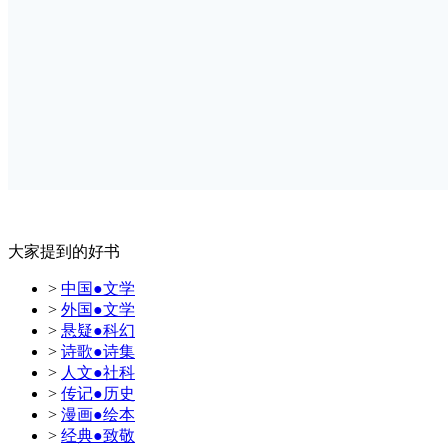
大家提到的好书
>
中国●文学
>
外国●文学
>
悬疑●科幻
>
诗歌●诗集
>
人文●社科
>
传记●历史
>
漫画●绘本
>
经典●致敬