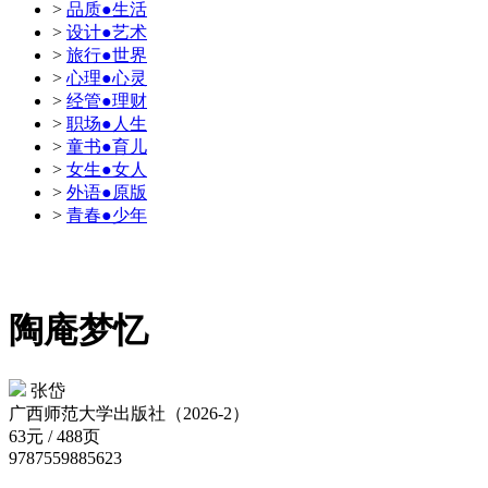
>
品质●生活
>
设计●艺术
>
旅行●世界
>
心理●心灵
>
经管●理财
>
职场●人生
>
童书●育儿
>
女生●女人
>
外语●原版
>
青春●少年
陶庵梦忆
张岱
广西师范大学出版社（2026-2）
63元 / 488页
9787559885623