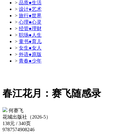
>
品质●生活
>
设计●艺术
>
旅行●世界
>
心理●心灵
>
经管●理财
>
职场●人生
>
童书●育儿
>
女生●女人
>
外语●原版
>
青春●少年
春江花月：赛飞随感录
何赛飞
花城出版社（2026-5）
138元 / 340页
9787574908246