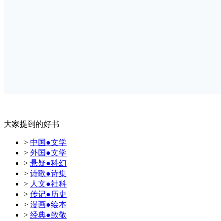
大家提到的好书
>
中国●文学
>
外国●文学
>
悬疑●科幻
>
诗歌●诗集
>
人文●社科
>
传记●历史
>
漫画●绘本
>
经典●致敬