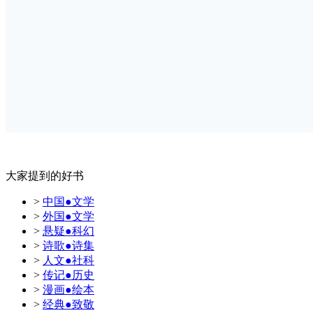
大家提到的好书
>
中国●文学
>
外国●文学
>
悬疑●科幻
>
诗歌●诗集
>
人文●社科
>
传记●历史
>
漫画●绘本
>
经典●致敬