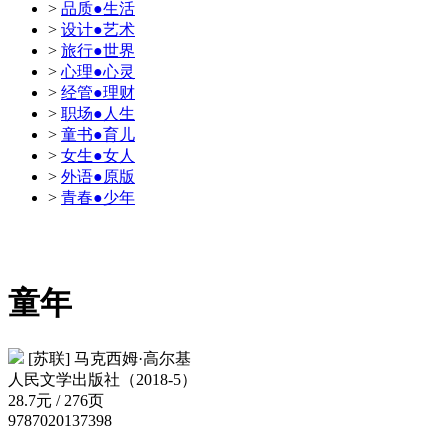
>
品质●生活
>
设计●艺术
>
旅行●世界
>
心理●心灵
>
经管●理财
>
职场●人生
>
童书●育儿
>
女生●女人
>
外语●原版
>
青春●少年
童年
[苏联] 马克西姆·高尔基
人民文学出版社（2018-5）
28.7元 / 276页
9787020137398