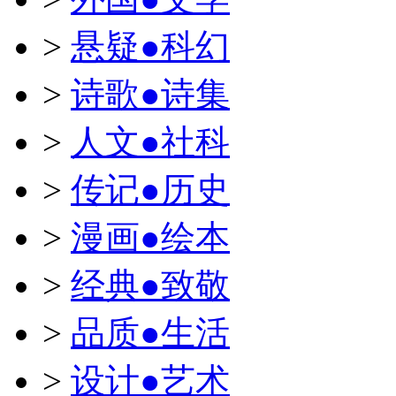
>
悬疑●科幻
>
诗歌●诗集
>
人文●社科
>
传记●历史
>
漫画●绘本
>
经典●致敬
>
品质●生活
>
设计●艺术