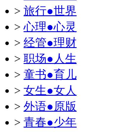
>
旅行●世界
>
心理●心灵
>
经管●理财
>
职场●人生
>
童书●育儿
>
女生●女人
>
外语●原版
>
青春●少年