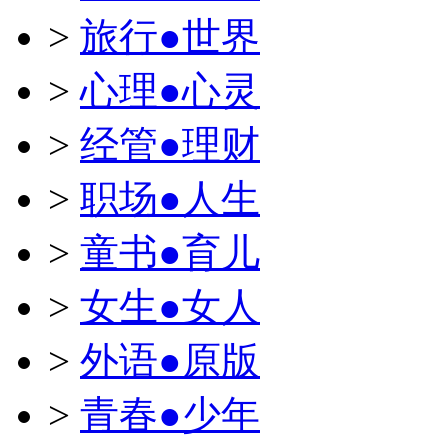
>
旅行●世界
>
心理●心灵
>
经管●理财
>
职场●人生
>
童书●育儿
>
女生●女人
>
外语●原版
>
青春●少年