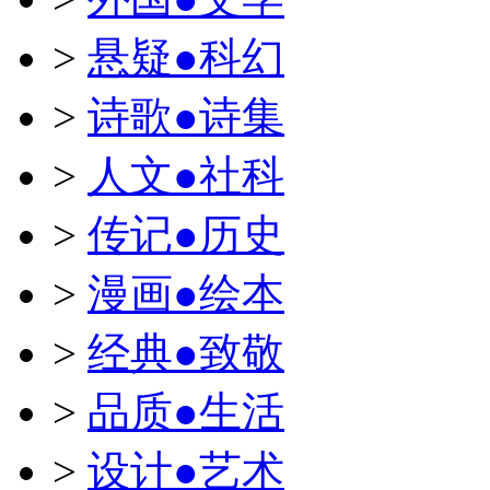
>
悬疑●科幻
>
诗歌●诗集
>
人文●社科
>
传记●历史
>
漫画●绘本
>
经典●致敬
>
品质●生活
>
设计●艺术