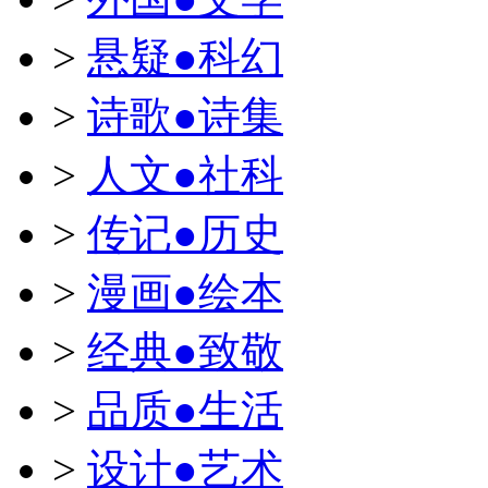
>
悬疑●科幻
>
诗歌●诗集
>
人文●社科
>
传记●历史
>
漫画●绘本
>
经典●致敬
>
品质●生活
>
设计●艺术