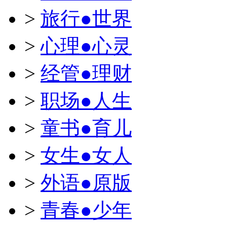
>
旅行●世界
>
心理●心灵
>
经管●理财
>
职场●人生
>
童书●育儿
>
女生●女人
>
外语●原版
>
青春●少年