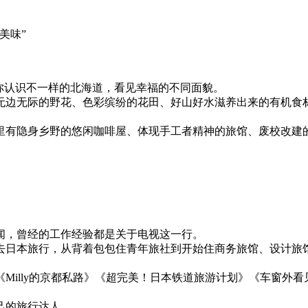
美味”
，带你认识不一样的北海道，看见幸福的不同面貌。
无际的野花、色彩缤纷的花田、好山好水滋养出来的有机食材、实践
里有隐身乡野的悠闲咖啡屋、体现手工者精神的旅馆、废校改建
闻，曾经的工作经验都是关于电视这一行。
去日本旅行，从背着包包住青年旅社到开始住商务旅馆、设计旅馆、
Milly的京都私路》《超完美！日本铁道旅游计划》《车窗外
己的旅行达人。