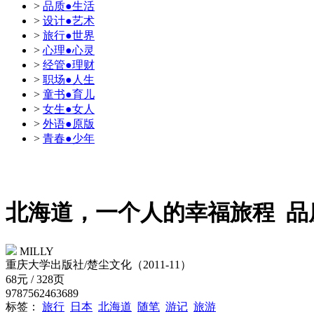
>
品质●生活
>
设计●艺术
>
旅行●世界
>
心理●心灵
>
经管●理财
>
职场●人生
>
童书●育儿
>
女生●女人
>
外语●原版
>
青春●少年
北海道，一个人的幸福旅程
品
MILLY
重庆大学出版社/楚尘文化（2011-11）
68元 / 328页
9787562463689
标签：
旅行
日本
北海道
随笔
游记
旅游