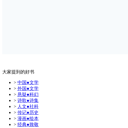
大家提到的好书
>
中国●文学
>
外国●文学
>
悬疑●科幻
>
诗歌●诗集
>
人文●社科
>
传记●历史
>
漫画●绘本
>
经典●致敬