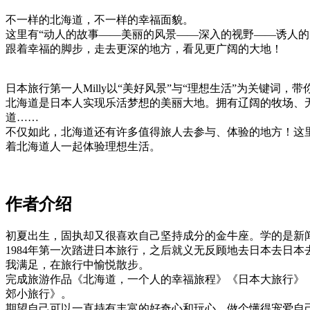
不一样的北海道，不一样的幸福面貌。
这里有“动人的故事——美丽的风景——深入的视野——诱人的
跟着幸福的脚步，走去更深的地方，看见更广阔的大地！
日本旅行第一人Milly以“美好风景”与“理想生活”为关键词
北海道是日本人实现乐活梦想的美丽大地。拥有辽阔的牧场、无边
道……
不仅如此，北海道还有许多值得旅人去参与、体验的地方！这
着北海道人一起体验理想生活。
作者介绍
初夏出生，固执却又很喜欢自己坚持成分的金牛座。学的是新
1984年第一次踏进日本旅行，之后就义无反顾地去日本去日本
我满足，在旅行中愉悦散步。
完成旅游作品《北海道，一个人的幸福旅程》《日本大旅行》《
郊小旅行》。
期望自己可以一直持有丰富的好奇心和玩心，做个懂得宠爱自