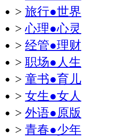
>
旅行●世界
>
心理●心灵
>
经管●理财
>
职场●人生
>
童书●育儿
>
女生●女人
>
外语●原版
>
青春●少年