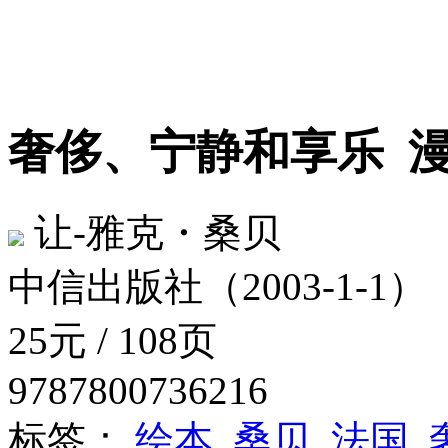
奢侈、宁静和享乐
让-雅克・桑贝
中信出版社（2003-1-1）
25元 / 108页
9787800736216
标签：
绘本
桑贝
法国