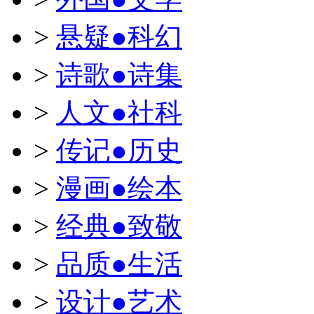
>
悬疑●科幻
>
诗歌●诗集
>
人文●社科
>
传记●历史
>
漫画●绘本
>
经典●致敬
>
品质●生活
>
设计●艺术