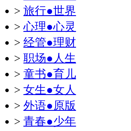
>
旅行●世界
>
心理●心灵
>
经管●理财
>
职场●人生
>
童书●育儿
>
女生●女人
>
外语●原版
>
青春●少年