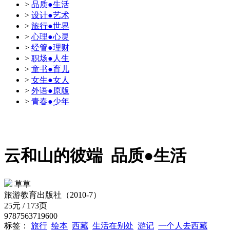
>
品质●生活
>
设计●艺术
>
旅行●世界
>
心理●心灵
>
经管●理财
>
职场●人生
>
童书●育儿
>
女生●女人
>
外语●原版
>
青春●少年
云和山的彼端
品质●生活
草草
旅游教育出版社（2010-7）
25元 / 173页
9787563719600
标签：
旅行
绘本
西藏
生活在别处
游记
一个人去西藏