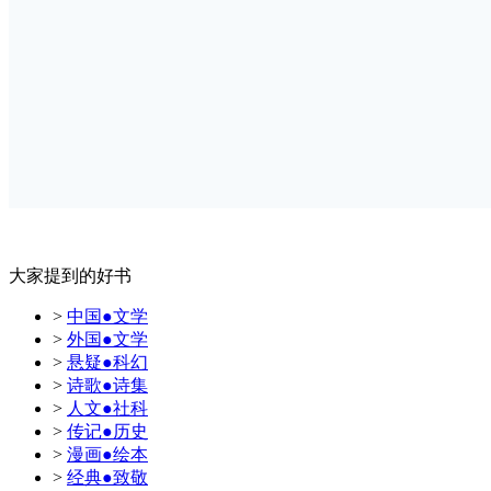
大家提到的好书
>
中国●文学
>
外国●文学
>
悬疑●科幻
>
诗歌●诗集
>
人文●社科
>
传记●历史
>
漫画●绘本
>
经典●致敬