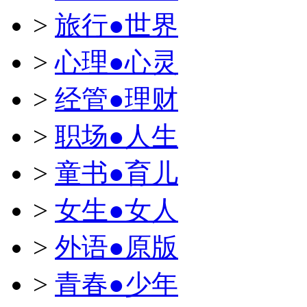
>
旅行●世界
>
心理●心灵
>
经管●理财
>
职场●人生
>
童书●育儿
>
女生●女人
>
外语●原版
>
青春●少年