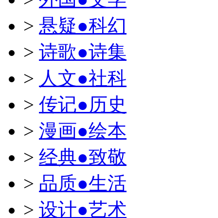
>
悬疑●科幻
>
诗歌●诗集
>
人文●社科
>
传记●历史
>
漫画●绘本
>
经典●致敬
>
品质●生活
>
设计●艺术