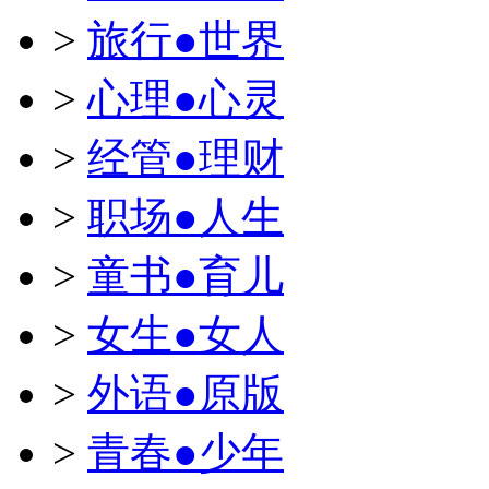
>
旅行●世界
>
心理●心灵
>
经管●理财
>
职场●人生
>
童书●育儿
>
女生●女人
>
外语●原版
>
青春●少年