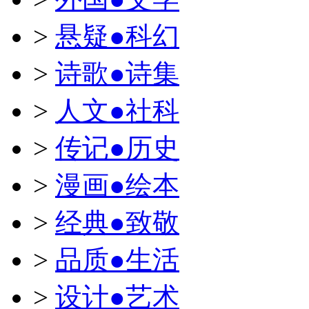
>
悬疑●科幻
>
诗歌●诗集
>
人文●社科
>
传记●历史
>
漫画●绘本
>
经典●致敬
>
品质●生活
>
设计●艺术